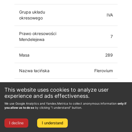
Grupa układu
IVA
okresowego
Prawo okresowości
7
Mendelejewa
Masa
289
Nazwa łacińska
Flerovium
[Rn] 7s27p2 5f14
This website uses cookies to analyze user
Konfiguracja elektronowa
6d10
experience and ads effectiveness.
We use Google Analytics and Yandex.Metrica to collect anonymous information
only if
Stopień utlenienia
0, 1, 2, 4, 6
you allow us to do so
by clicking "I understand" button.
I decline
I understand