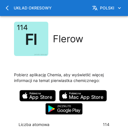
UKŁAD OKRESOWY
POLSKI
Flerow
Pobierz aplikację Chemia, aby wyświetlić więcej
informacji na temat pierwiastka chemicznego
:
Pobierz na
Pobierz na
App Store
Mac
App Store
ZACZNIJ TO
Google Play
Liczba atomowa
114