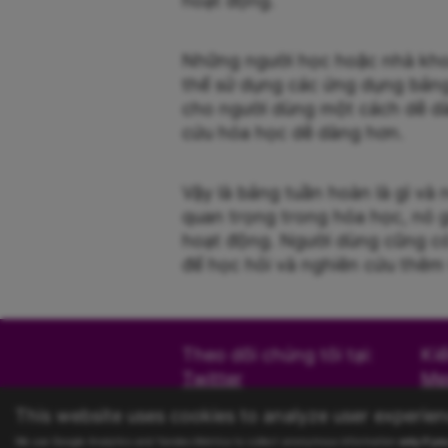
hoạt động.
Những người học hoặc nhà kho
thể sử dụng các ứng dụng bảng
cho người dùng một cách dễ dà
cứu hóa học dễ dàng hơn.
Vậy là bảng tuần hoàn là gì và
quan trọng trong hóa học, nó 
hoạt động. Người dùng cũng có
để học hỏi và nghiên cứu thêm
Theo dõi chúng tôi tại:
Kiể
Twitter
Me
Facebook
Ma
This website uses cookies to analyze user experien
VK
Br
We use Google Analytics and Yandex.Metrica to collect anonymous information
only if yo