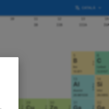
CATALÀ
10
11
12
13
14
IB
IIB
IIIA
IV
5
6
B
C
2
3
Bor
Carboni
10.811
12.0107
13
14
Al
Si
2
8
3
Alumini
Silici
26.981539
28.0855
28
29
30
31
32
Ni
Cu
Zn
Ga
Ge
2
2
2
2
c
:
8
8
8
8