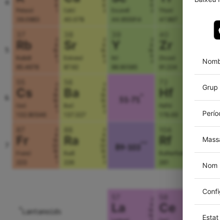
4
8
8
9
10
Potassi
1
Calci
2
Escandi
2
Titani
2
Vana
39.0983
40.078
44.955914
47.867
50.9
37
38
39
40
41
2
2
2
2
Rb
Sr
Y
Zr
N
8
8
8
8
5
18
18
18
18
8
8
9
10
Rubidi
Estronci
Itri
Zirconi
Niobi
Nomb
1
2
2
2
85.4678
87.62
88.90585
91.224
92.9
55
56
72
73
2
2
2
Grup 
Cs
Ba
Hf
T
8
8
8
18
18
18
6
*
51-71
18
18
32
Cesi
8
Bari
8
Hafni
10
Tànta
1
2
2
Perío
132.90546
137.327
178.49
180.
87
88
104
105
2
2
2
8
8
8
Fr
Ra
Rf
D
Mass
18
18
18
7
**
32
32
32
89-103
18
18
32
Franci
Radi
Rutherfordi
Dubn
8
8
10
223
226
261
268
1
2
2
Nom l
Confi
57
58
59
2
2
La
Ce
Pr
8
8
*
18
18
Lantanoids
18
19
Estat