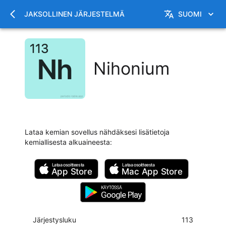
JAKSOLLINEN JÄRJESTELMÄ
SUOMI
Nihonium
Lataa kemian sovellus nähdäksesi lisätietoja
kemiallisesta alkuaineesta
:
Lataa osoitteesta
Lataa osoitteesta
App Store
Mac
App Store
KÄYTÖSSÄ
Google Play
Järjestysluku
113