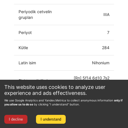
Periyodik cetvelin
IIIA
grupları
Periyot
7
Kütle
284
Latin isim
Nihonium
[Rn] 5f14 6d10 7s2
Elektron dizilimi
7p1
This website uses cookies to analyze user
experience and ads effectiveness.
Paslanma durumu
0
We use Google Analytics and Yandex.Metrica to collect anonymous information
only if
you allow us to do so
by clicking "I understand" button.
I decline
I understand