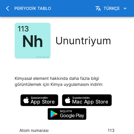
PERIYODIK TABLO
TÜRKÇE
Ununtriyum
Kimyasal element hakkında daha fazla bilgi
görüntülemek için Kimya uygulamasını indirin
:
Şuradan indirin:
Şuradan indirin:
App Store
Mac
App Store
BAŞLATIN
Google Play
Atom numarası
113