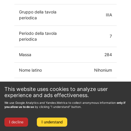
Gruppo della tavola
IIIA
periodica
Periodo della tavola
7
periodica
Massa
284
Nome latino
Nihonium
Configurazione
[Rn] 5f14 6d10 7s2
This website uses cookies to analyze user
elettronica
7p1
experience and ads effectiveness.
We use Google Analytics and Yandex.Metrica to collect anonymous information
only if
Stato di ossidazione
0
you allow us to do so
by clicking "I understand" button.
I decline
I understand