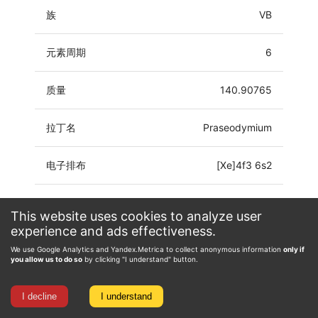
族
VB
元素周期
6
质量
140.90765
拉丁名
Praseodymium
电子排布
[Xe]4f3 6s2
氧化态
0, 2, 3, 4, 5
This website uses cookies to analyze user
experience and ads effectiveness.
We use Google Analytics and Yandex.Metrica to collect anonymous information
only if
you allow us to do so
by clicking "I understand" button.
I decline
I understand