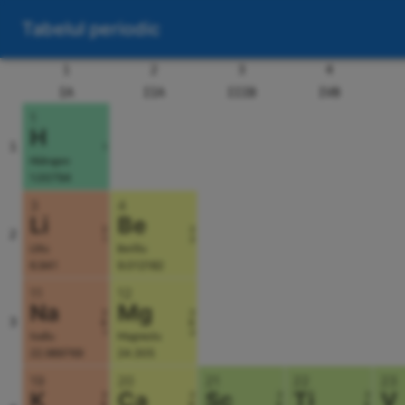
Tabelul periodic
1
2
3
4
IA
IIA
IIIB
IVB
1
H
1
1
Hidrogen
1.00794
3
4
Li
Be
2
2
2
1
2
Litiu
Beriliu
6.941
9.012182
11
12
Na
Mg
2
2
3
8
8
1
2
Sodiu
Magneziu
22.989769
24.305
19
20
21
22
23
K
Ca
Sc
Ti
V
2
2
2
2
8
8
8
8