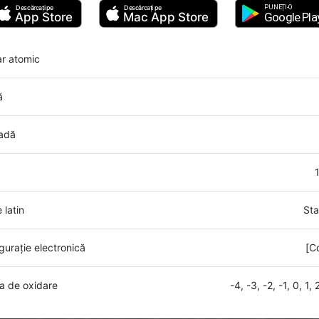
eodim
8
Neodim
8
Promețiu
8
Samariu
8
Europiu
8
Descărcați pe
Descărcați pe
PUNEȚI-O
2
2
2
2
2
.90765
144.242
145
150.36
151.964
App Store
Mac
App Store
Google Pla
92
93
94
95
2
2
2
2
2
8
8
8
8
8
a
U
Np
Pu
Am
18
18
18
18
18
r atomic
32
32
32
32
32
20
21
22
24
25
ctiniu
Uraniu
Neptuniu
Plutoniu
Americiu
9
9
9
8
8
03587
238.02892
237
244
243
2
2
2
2
2
ă
mice este un instrument foarte util folosit de chimiști, 
oadă
ent oferă o imagine clară a elementelor chimice și a pr
zvoltată de Dmitri Mendeleev în 1869 și a fost îmbună
latin
St
în opt grupe și 18 familii, pe baza proprietăților lor.
e face mai ușor să înțelegeți și să comparați propriet
gurație electronică
[C
ații despre numărul atomic, numărul de masă, simbol
a de oxidare
-4, -3, -2, -1, 0, 1, 