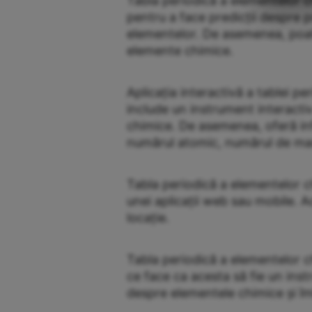
Tabla periodică a elementelor ch
pentru a face predicții despre p
elementelor. De asemenea, poate 
elemente chimice.
Aplicația interactivă a tablei pe
include un instrument interactiv
chimice. De asemenea, oferă inf
numărul atomic, numărul de mas
Tabla periodică a elementelor c
unei aplicații web sau mobile. Ac
locație.
Tabla periodică a elementelor ch
ce face ca acesta să fie un inst
despre elementele chimice și î