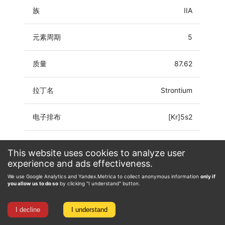
族
IIA
元素周期
5
质量
87.62
拉丁名
Strontium
电子排布
[Kr]5s2
氧化态
0, 1, 2
This website uses cookies to analyze user
experience and ads effectiveness.
We use Google Analytics and Yandex.Metrica to collect anonymous information
only if
you allow us to do so
by clicking "I understand" button.
I decline
I understand