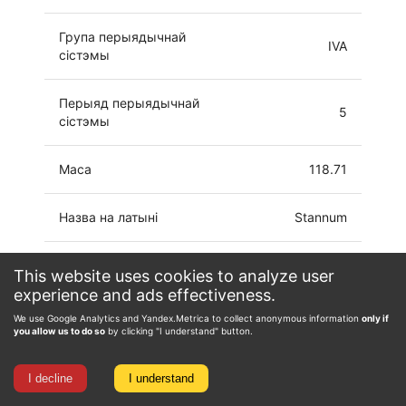
Група перыядычнай
IVA
сістэмы
Перыяд перыядычнай
5
сістэмы
Маса
118.71
Назва на латыні
Stannum
Электронная
This website uses cookies to analyze user
[Cd]5p2
канфігурацыя
experience and ads effectiveness.
We use Google Analytics and Yandex.Metrica to collect anonymous information
only if
-4, -3, -2, -1, 0, 1,
you allow us to do so
by clicking "I understand" button.
Ступень акіслення
2, 3, 4
I decline
I understand