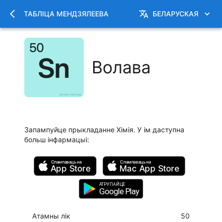
ТАБЛІЦА МЕНДЗЯЛЕЕВА
БЕЛАРУСКАЯ
Волава
Запампуйце прыкладанне Хімія. У ім даступна
больш інфармацыі
:
Спампаваць на
Спампаваць на
App Store
Mac
App Store
АТРУПАЙЦЕ
Google Play
Атамны лік
50