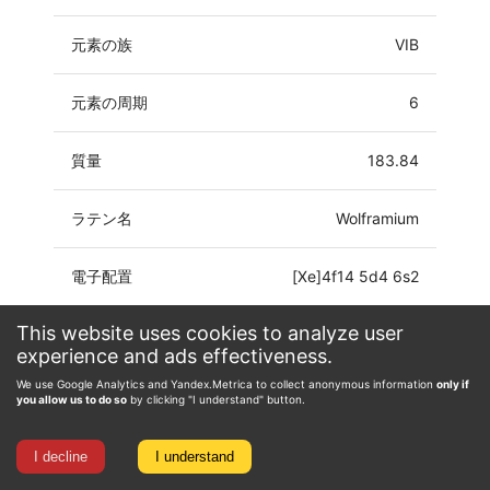
元素の族
VIB
元素の周期
6
質量
183.84
ラテン名
Wolframium
電子配置
[Xe]4f14 5d4 6s2
This website uses cookies to analyze user
酸化数
-4, -2, -1, 0, 1, 2, 3, 4, 5, 6
experience and ads effectiveness.
We use Google Analytics and Yandex.Metrica to collect anonymous information
only if
you allow us to do so
by clicking "I understand" button.
I decline
I understand