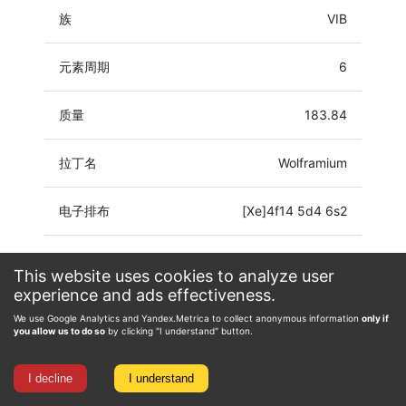
族
VIB
元素周期
6
质量
183.84
拉丁名
Wolframium
电子排布
[Xe]4f14 5d4 6s2
氧化态
-4, -2, -1, 0, 1, 2, 3, 4, 5, 6
This website uses cookies to analyze user
experience and ads effectiveness.
We use Google Analytics and Yandex.Metrica to collect anonymous information
only if
you allow us to do so
by clicking "I understand" button.
I decline
I understand