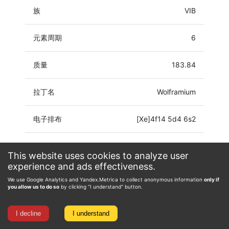
族
VIB
元素周期
6
质量
183.84
拉丁名
Wolframium
电子排布
[Xe]4f14 5d4 6s2
氧化态
-4, -2, -1, 0, 1, 2, 3, 4, 5, 6
This website uses cookies to analyze user
experience and ads effectiveness.
We use Google Analytics and Yandex.Metrica to collect anonymous information
only if
you allow us to do so
by clicking "I understand" button.
I decline
I understand