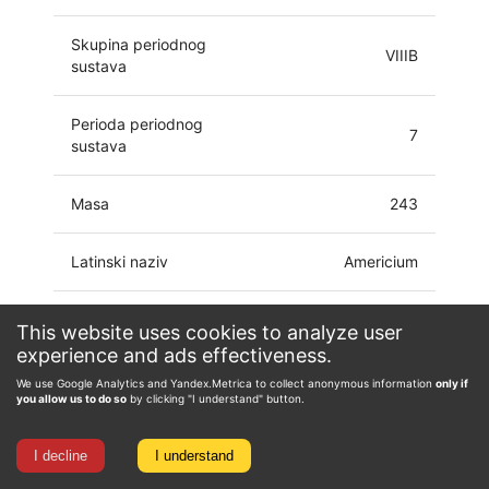
Skupina periodnog
VIIIB
sustava
Perioda periodnog
7
sustava
Masa
243
Latinski naziv
Americium
Elektronski omotač atoma
[Rn]5f7 7s2
This website uses cookies to analyze user
experience and ads effectiveness.
0, 2, 3, 4, 5, 6, 7,
We use Google Analytics and Yandex.Metrica to collect anonymous information
only if
Oksidacijsko stanje
8
you allow us to do so
by clicking "I understand" button.
I decline
I understand