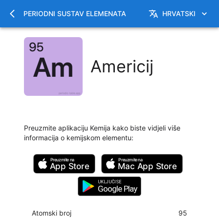
PERIODNI SUSTAV ELEMENATA
HRVATSKI
Americij
Preuzmite aplikaciju Kemija kako biste vidjeli više
informacija o kemijskom elementu
:
Preuzmite na
Preuzmite na
App Store
Mac
App Store
UKLJUČI SE
Google Play
Atomski broj
95