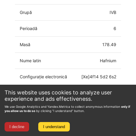
Grupă
IVB
Perioadă
6
Masă
178.49
Nume latin
Hafnium
Configurație electronică
[Xe]4f14 5d2 6s2
This website uses cookies to analyze user
Starea de oxidare
-2, 0, 1, 2, 3, 4
experience and ads effectiveness.
We use Google Analytics and Yandex.Metrica to collect anonymous information
only if
you allow us to do so
by clicking "I understand" button.
I decline
I understand