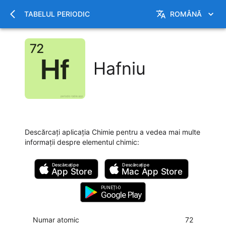
TABELUL PERIODIC
ROMÂNĂ
Hafniu
Descărcați aplicația Chimie pentru a vedea mai multe
informații despre elementul chimic
:
Descărcați pe
Descărcați pe
App Store
Mac
App Store
PUNEȚI-O
Google Play
Numar atomic
72