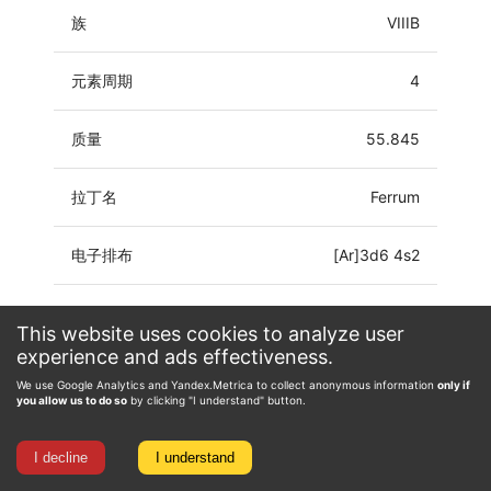
族
VIIIB
元素周期
4
质量
55.845
拉丁名
Ferrum
电子排布
[Ar]3d6 4s2
氧化态
-4, -2, -1, 0, 1, 2, 3, 4, 5, 6, 7
This website uses cookies to analyze user
experience and ads effectiveness.
We use Google Analytics and Yandex.Metrica to collect anonymous information
only if
you allow us to do so
by clicking "I understand" button.
I decline
I understand