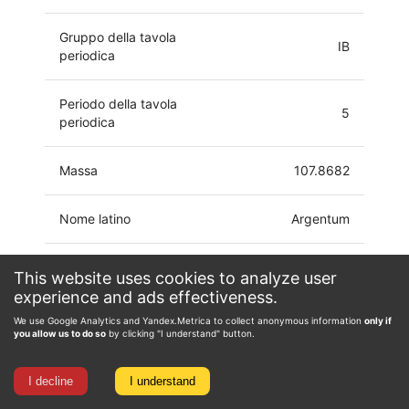
Gruppo della tavola
IB
periodica
Periodo della tavola
5
periodica
Massa
107.8682
Nome latino
Argentum
Configurazione elettronica
[Kr]4d10 5s
This website uses cookies to analyze user
experience and ads effectiveness.
-2, -1, 0, 1, 2,
We use Google Analytics and Yandex.Metrica to collect anonymous information
only if
Stato di ossidazione
3
you allow us to do so
by clicking "I understand" button.
I decline
I understand