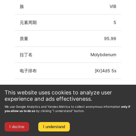
族
VIB
元素周期
5
质量
95.96
拉丁名
Molybdenum
电子排布
[Kr]4d5 5s
氧化态
-4, -2, -1, 0, 1, 2, 3, 4, 5, 6
This website uses cookies to analyze user
experience and ads effectiveness.
We use Google Analytics and Yandex.Metrica to collect anonymous information
only if
you allow us to do so
by clicking "I understand" button.
I decline
I understand