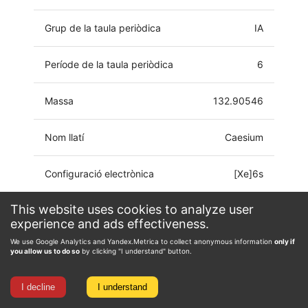
Grup de la taula periòdica
IA
Període de la taula periòdica
6
Massa
132.90546
Nom llatí
Caesium
Configuració electrònica
[Xe]6s
This website uses cookies to analyze user
Estat d'oxidació
-1, 0, 1
experience and ads effectiveness.
We use Google Analytics and Yandex.Metrica to collect anonymous information
only if
you allow us to do so
by clicking "I understand" button.
I decline
I understand