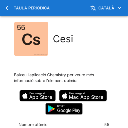
TAULA PERIÒDICA
CATALÀ
Cesi
Baixeu l'aplicació Chemistry per veure més
informació sobre l'element químic
:
Descarrega al
Descarrega al
App Store
Mac
App Store
POSA'T
Google Play
Nombre atòmic
55