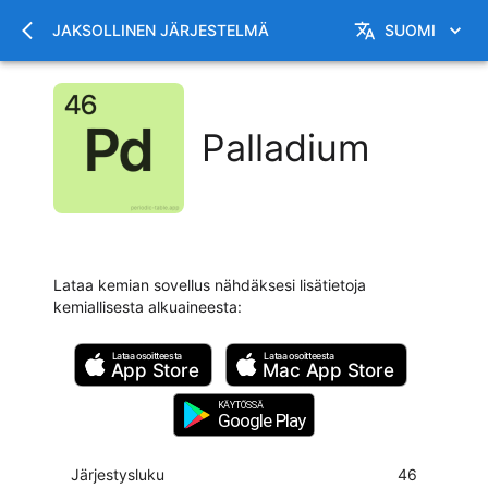
JAKSOLLINEN JÄRJESTELMÄ
SUOMI
Palladium
Lataa kemian sovellus nähdäksesi lisätietoja
kemiallisesta alkuaineesta
:
Lataa osoitteesta
Lataa osoitteesta
App Store
Mac
App Store
KÄYTÖSSÄ
Google Play
Järjestysluku
46