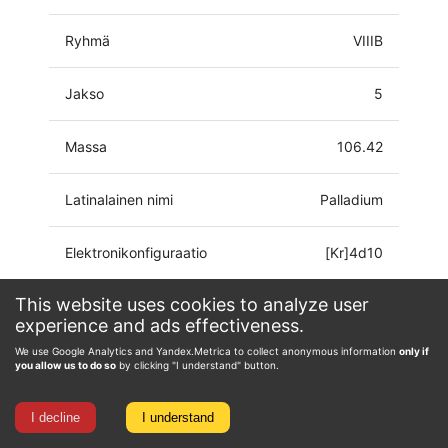
Ryhmä
VIIIB
Jakso
5
Massa
106.42
Latinalainen nimi
Palladium
Elektronikonfiguraatio
[Kr]4d10
This website uses cookies to analyze user
Hapetustila
0, 1, 2, 3, 4
experience and ads effectiveness.
We use Google Analytics and Yandex.Metrica to collect anonymous information
only if
you allow us to do so
by clicking "I understand" button.
I decline
I understand