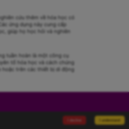
ghiên cứu thêm về hóa học có
 Các ứng dụng này cung cấp
c, giúp họ học hỏi và nghiên
ảng tuần hoàn là một công cụ
uyên tố hóa học và cách chúng
oặc trên các thiết bị di động
I decline
I understand