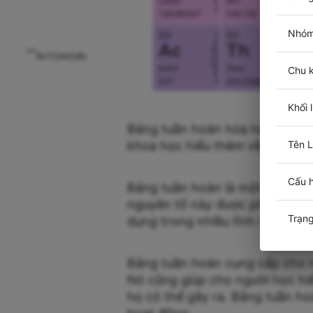
Lantan
9
Xeri
9
Pras
2
2
138.90547
140.116
140
Nhóm
89
90
91
2
2
8
8
Ac
Th
P
18
18
**
Actinoids
32
32
18
18
Chu k
Actini
Thori
Prota
9
10
227
232.03806
231.
2
2
Khối 
Bảng tuần hoàn hóa học là một
Tên L
khoa học hiểu thêm về các ngu
Cấu h
Bảng tuần hoàn là một bảng tín
nguyên tố này được phân loại 
Trạng
dụng trong nhiều lĩnh vực như 
Bảng tuần hoàn cung cấp cho ng
Nó cũng giúp cho người học hi
họ có thể gây ra. Bảng tuần h