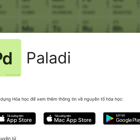
11
13
13
14
15
di
2
Crom
1
Mangan
2
Sắt
2
Coban
2
415
51.9961
54.938046
55.845
58.933193
42
43
44
45
2
2
2
2
2
b
Mo
Tc
Ru
Rh
8
8
8
8
8
18
18
18
18
18
12
13
13
15
16
Molypden
Tecneti
Rutheni
Rhodi
1
1
2
1
1
0638
95.96
98
101.07
102.9055
Paladi
74
75
76
77
2
2
2
2
2
a
W
Re
Os
Ir
8
8
8
8
8
18
18
18
18
18
32
32
32
32
32
li
11
Vonfram
12
Rheni
13
Osmi
14
Iridi
15
2
2
2
2
2
94788
183.84
186.207
190.23
192.217
106
107
108
109
2
2
2
2
2
8
8
8
8
8
b
Sg
Bh
Hs
Mt
18
18
18
18
18
32
32
32
32
32
32
32
32
32
32
i
Seaborgi
Bohri
Hassi
Meitneri
 dụng Hóa học để xem thêm thông tin về nguyên tố hóa học
:
11
12
13
14
15
271
272
270
278.16
2
2
2
2
2
Tải xuống trên
Tải xuống trên
BẬT NÓ
App Store
Mac
App Store
Google Pla
60
61
62
63
2
2
2
2
2
Nd
Pm
Sm
Eu
8
8
8
8
8
18
18
18
18
18
21
22
23
24
25
guyên tử