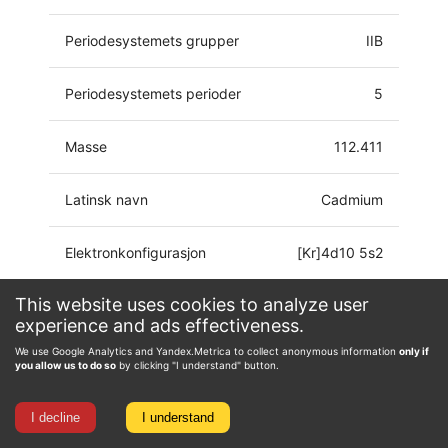
Periodesystemets grupper
IIB
Periodesystemets perioder
5
Masse
112.411
Latinsk navn
Cadmium
Elektronkonfigurasjon
[Kr]4d10 5s2
This website uses cookies to analyze user
Oksidasjonstilstand
-2, 0, 1, 2
experience and ads effectiveness.
We use Google Analytics and Yandex.Metrica to collect anonymous information
only if
you allow us to do so
by clicking "I understand" button.
I decline
I understand