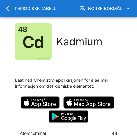
PERIODISKE TABELL
NORSK BOKMÅL
Kadmium
Last ned Chemistry-applikasjonen for å se mer
informasjon om det kjemiske elementet
:
Last ned på
Last ned på
App Store
Mac
App Store
FÅ DET PÅ
Google Play
Atomnummer
48