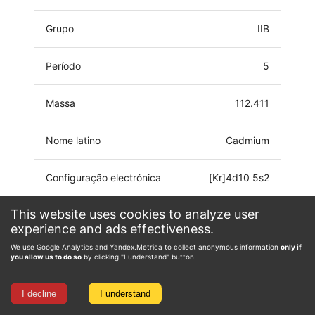
Grupo
IIB
Período
5
Massa
112.411
Nome latino
Cadmium
Configuração electrónica
[Kr]4d10 5s2
This website uses cookies to analyze user
Estado de oxidação
-2, 0, 1, 2
experience and ads effectiveness.
We use Google Analytics and Yandex.Metrica to collect anonymous information
only if
you allow us to do so
by clicking "I understand" button.
I decline
I understand