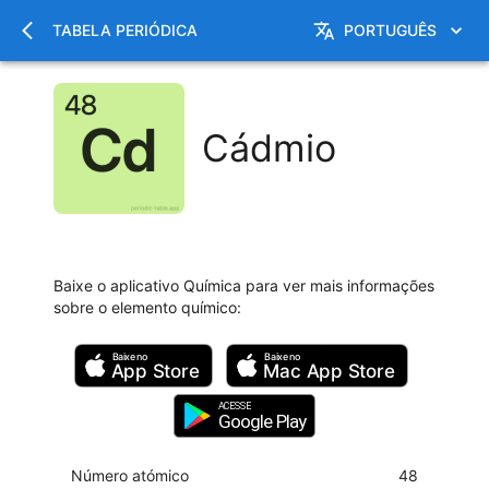
TABELA PERIÓDICA
PORTUGUÊS
Cádmio
Baixe o aplicativo Química para ver mais informações
sobre o elemento químico
:
Baixe no
Baixe no
App Store
Mac
App Store
ACESSE
Google Play
Número atómico
48