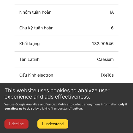
Nhóm tuần hoàn
IA
Chu kỳ tuần hoàn
6
Khối lượng
132.90546
Tên Latinh
Caesium
Cấu hình electron
[Xe]6s
This website uses cookies to analyze user
Trạng thái ôxy hóa
-1, 0, 1
experience and ads effectiveness.
We use Google Analytics and Yandex.Metrica to collect anonymous information
only if
you allow us to do so
by clicking "I understand" button.
I decline
I understand