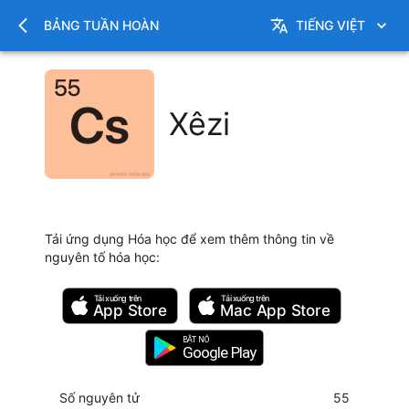
BẢNG TUẦN HOÀN
TIẾNG VIỆT
Xêzi
Tải ứng dụng Hóa học để xem thêm thông tin về
nguyên tố hóa học
:
Tải xuống trên
Tải xuống trên
App Store
Mac
App Store
BẬT NÓ
Google Play
Số nguyên tử
55