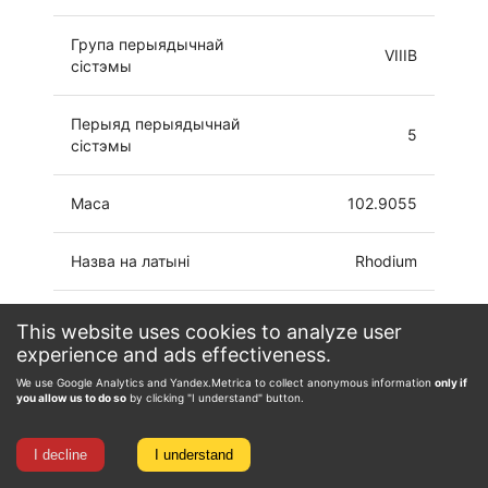
Група перыядычнай
VIIIB
сістэмы
Перыяд перыядычнай
5
сістэмы
Маса
102.9055
Назва на латыні
Rhodium
Электронная
This website uses cookies to analyze user
[Kr]4d8 5s
канфігурацыя
experience and ads effectiveness.
We use Google Analytics and Yandex.Metrica to collect anonymous information
only if
-3, -1, 0, 1, 2, 3,
you allow us to do so
by clicking "I understand" button.
Ступень акіслення
4, 5, 6
I decline
I understand