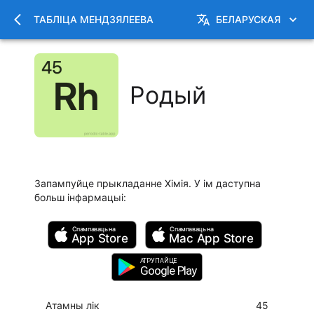
ТАБЛІЦА МЕНДЗЯЛЕЕВА
БЕЛАРУСКАЯ
Родый
Запампуйце прыкладанне Хімія. У ім даступна
больш інфармацыі
:
Спампаваць на
Спампаваць на
App Store
Mac
App Store
АТРУПАЙЦЕ
Google Play
Атамны лік
45