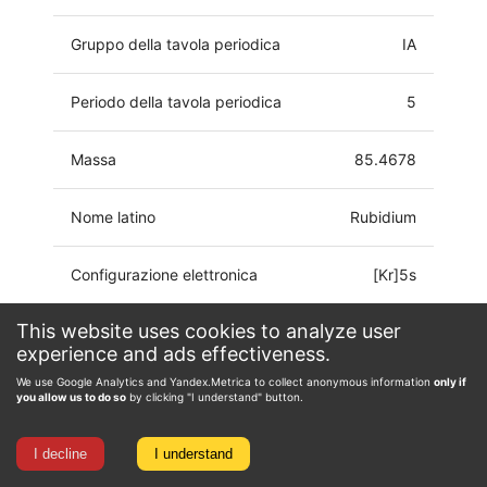
Gruppo della tavola periodica
IA
Periodo della tavola periodica
5
Massa
85.4678
Nome latino
Rubidium
Configurazione elettronica
[Kr]5s
This website uses cookies to analyze user
Stato di ossidazione
-1, 0, 1
experience and ads effectiveness.
We use Google Analytics and Yandex.Metrica to collect anonymous information
only if
you allow us to do so
by clicking "I understand" button.
I decline
I understand