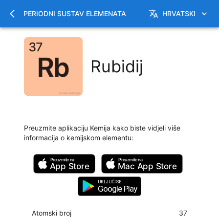
PERIODNI SUSTAV ELEMENATA
HRVATSKI
Rubidij
Preuzmite aplikaciju Kemija kako biste vidjeli više
informacija o kemijskom elementu
:
Preuzmite na
Preuzmite na
App Store
Mac
App Store
UKLJUČI SE
Google Play
Atomski broj
37