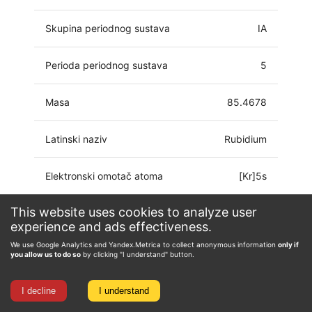
Skupina periodnog sustava
IA
Perioda periodnog sustava
5
Masa
85.4678
Latinski naziv
Rubidium
Elektronski omotač atoma
[Kr]5s
This website uses cookies to analyze user
Oksidacijsko stanje
-1, 0, 1
experience and ads effectiveness.
We use Google Analytics and Yandex.Metrica to collect anonymous information
only if
you allow us to do so
by clicking "I understand" button.
I decline
I understand