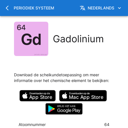
PERIODIEK SYSTEEM
NEDERLANDS
Gadolinium
Download de scheikundetoepassing om meer
informatie over het chemische element te bekijken
:
Downloaden op de
Downloaden op de
App Store
Mac
App Store
KRIJG HET AAN
Google Play
Atoomnummer
64