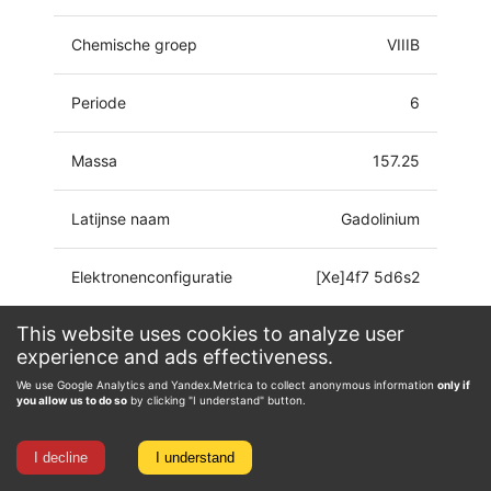
Chemische groep
VIIIB
Periode
6
Massa
157.25
Latijnse naam
Gadolinium
Elektronenconfiguratie
[Xe]4f7 5d6s2
This website uses cookies to analyze user
Oxidatiestaat
0, 1, 2, 3
experience and ads effectiveness.
We use Google Analytics and Yandex.Metrica to collect anonymous information
only if
you allow us to do so
by clicking "I understand" button.
I decline
I understand