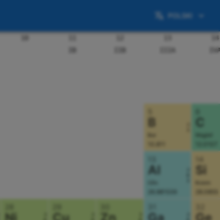
POLSKI
10
11
12
13
14
IB
IIB
IIIA
IV
5
6
B
C
2
3
Bor
Węgiel
10.811
12.0107
13
14
Al
Si
2
8
3
Glin
Krzem
26.981539
28.0855
28
29
30
31
32
Ni
Cu
Zn
Ga
Ge
2
2
2
2
8
8
8
8