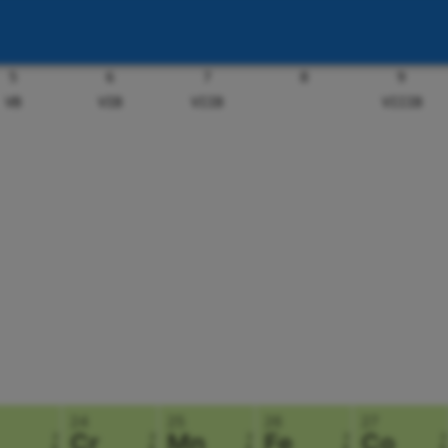
5
6
7
8
9
VB
VIB
VIIB
VIIIB
24
25
26
27
Cr
Mn
Fe
Co
2
2
2
2
2
8
8
8
8
8