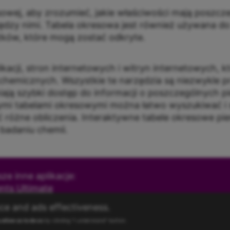
wej, aby zrozumieć, jakie właściwości mają poszcze
iędzy nimi. Tabela okresowa jest również używana d
ków, które mogą zostać odkryte.
ikacji, stron internetowych i witryn internetowych, k
chemicznych. Wszystkie te narzędzia są niezwykle pr
ą szybki dostęp do informacji o poszczególnych pie
ymi tabelami okresowymi można łatwo wyszukiwać i 
różne obliczenia. Interaktywne tabele okresowe p
badaniu chemii.
e inne aplikacje:
nts Ultimate
ce and ads effectiveness.
r
u allow us to do so
by clicking "I understand" button.