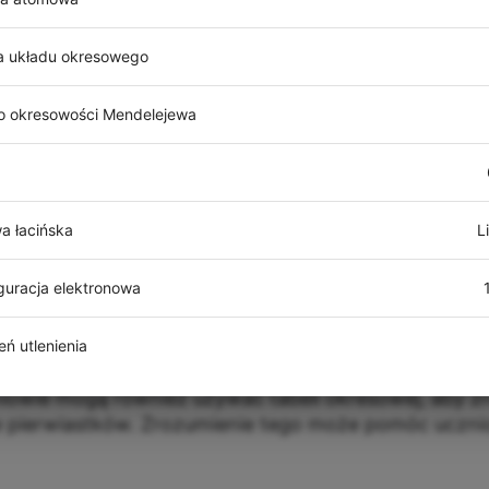
eodym
8
Neodym
8
Promet
8
Samar
8
Europ
8
2
2
2
2
2
.90765
144.242
145
150.36
151.964
92
93
94
95
a układu okresowego
2
2
2
2
2
8
8
8
8
8
a
U
Np
Pu
Am
18
18
18
18
18
32
32
32
32
32
20
21
22
24
25
ktyn
Uran
Neptun
Pluton
Ameryk
o okresowości Mendelejewa
9
9
9
8
8
03587
238.02892
237
244
243
2
2
2
2
2
chemicznych to niezwykle przydatne narzędzie, któ
hemii. Tabela okresowa składa się z wszystkich zn
a łacińska
L
dkowane według ich liczby atomowej. Tabela okreso
się, jakie właściwości mają poszczególne pierwiastk
guracja elektronowa
chemicznych jest niezwykle przydatna w szkole. Uc
eń utlenienia
ozumieć, jakie pierwiastki chemiczne są dostępne i ja
iowie mogą również używać tabeli okresowej, aby zr
 pierwiastków. Zrozumienie tego może pomóc ucznio