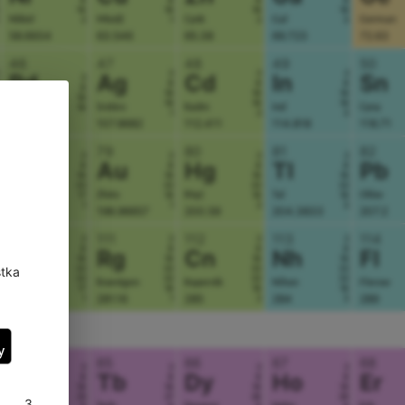
16
18
18
18
Nikiel
2
Miedź
1
Cynk
2
Gal
3
German
58.6934
63.546
65.38
69.723
72.63
46
47
48
49
50
2
2
2
Pd
Ag
Cd
In
Sn
2
8
8
8
8
18
18
18
18
18
18
18
Pallad
18
Srebro
Kadm
Ind
Cyna
1
2
3
106.42
107.8682
112.411
114.818
118.71
78
79
80
81
82
2
2
2
2
Pt
Au
Hg
Tl
Pb
8
8
8
8
18
18
18
18
32
32
32
32
Platyna
17
Złoto
18
Rtęć
18
Tal
18
Ołów
1
1
2
3
195.084
196.96657
200.59
204.3833
207.2
110
111
112
113
114
2
2
2
2
8
8
8
8
Ds
Rg
Cn
Nh
Fl
18
18
18
18
32
32
32
32
stka
32
32
32
32
Darmsztadt
Roentgen
Kopernik
Nihon
Flerow
17
18
18
18
281.17
281.16
285
284
289
1
1
2
3
y
64
65
66
67
68
2
2
2
2
Gd
Tb
Dy
Ho
Er
8
8
8
8
18
18
18
18
25
27
28
29
3