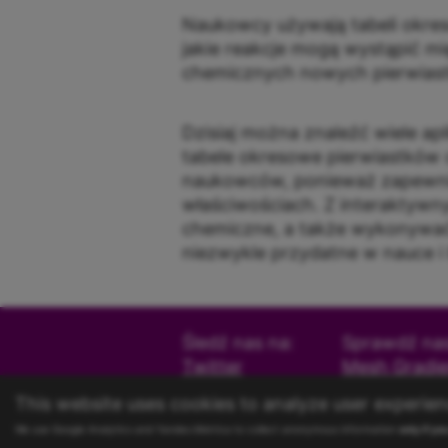
Naukowcy używają tabeli okreso
jakie reakcje mogą wystąpić m
chemicznych nowych pierwiast
Dzisiaj można znaleźć wiele apl
tabele okresowe pierwiastków 
naukowców, ponieważ zapewniaj
właściwościach. Z interaktywn
chemiczne, a także wykonywać 
niezwykle przydatne w nauce i 
Śledź nas na:
Sprawdź nasz
Twitter
Mesh Gradie
Facebook
Math Guru
This website uses cookies to analyze user experien
VK
BrickShoote
We use Google Analytics and Yandex.Metrica to collect anonymous information
only if yo