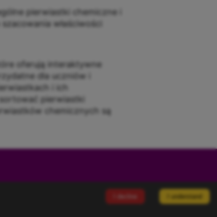
gólne pierwiastki chemiczne i
o szacowania właściwości
tóre oferują interaktywne
zydatne dla uczniów i
rwiastkach i ich
sortować pierwiastki
ierwiastków chemicznych są
I decline
I understand