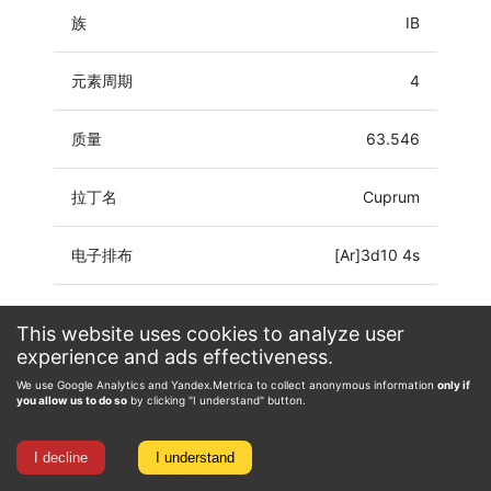
族
IB
元素周期
4
质量
63.546
拉丁名
Cuprum
电子排布
[Ar]3d10 4s
氧化态
-2, 0, 1, 2, 3, 4
This website uses cookies to analyze user
experience and ads effectiveness.
We use Google Analytics and Yandex.Metrica to collect anonymous information
only if
you allow us to do so
by clicking "I understand" button.
I decline
I understand