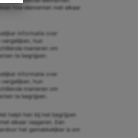
en verschillende elementen.
kken hoe elementen met elkaar
lijker informatie over
vergelijken, hun
schillende manieren om
enten te begrijpen.
lijker informatie over
vergelijken, hun
schillende manieren om
enten te begrijpen.
t helpt hen bij het begrijpen
met elkaar reageren. Een
aardoor het gemakkelijker is om