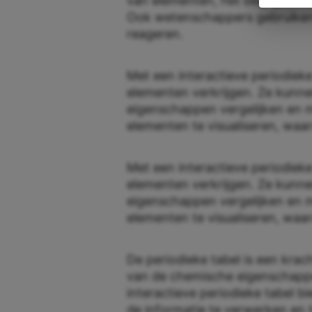
van elementen, het begrijpen v
Ook wetenschappers gebruiken 
reageren.
Met een interactieve periodiek
elementen verkrijgen. Ze kunne
eigenschappen vergelijken en m
elementen te visualiseren, waar
Met een interactieve periodiek
elementen verkrijgen. Ze kunne
eigenschappen vergelijken en m
elementen te visualiseren, waar
De periodieke tabel is een kra
van de chemische eigenschappe
interactieve periodieke tabel b
de informatie te verwerken en t