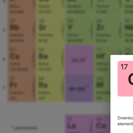
4
8
8
9
10
Kalium
1
Calcium
2
Scandium
2
Titanium
2
Vana
39.0983
40.078
44.955914
47.867
50.9
37
38
39
40
41
2
2
2
2
Rb
Sr
Y
Zr
N
8
8
8
8
5
18
18
18
18
8
8
9
10
Rubidium
Strontium
Yttrium
Zirkonium
Niob
1
2
2
2
85.4678
87.62
88.90585
91.224
92.9
55
56
72
73
2
2
2
Cs
Ba
Hf
T
8
8
8
18
18
18
6
*
51-71
18
18
32
Cesium
8
Barium
8
Hafnium
10
Tanta
1
2
2
132.90546
137.327
178.49
180.
87
88
104
105
2
2
2
8
8
8
Fr
Ra
Rf
D
18
18
18
7
**
32
32
32
89-103
18
18
32
Francium
Radium
Rutherfordium
Dubn
8
8
10
223
226
261
268
1
2
2
Downloa
57
58
59
2
2
element
La
Ce
Pr
8
8
*
18
18
Lantanoids
18
19