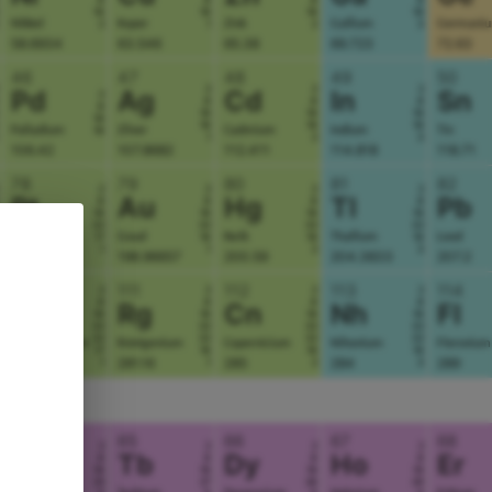
16
18
18
18
Nikkel
2
Koper
1
Zink
2
Gallium
3
Germani
58.6934
63.546
65.38
69.723
72.63
46
47
48
49
50
2
2
2
Pd
Ag
Cd
In
Sn
2
8
8
8
8
18
18
18
18
18
18
18
Palladium
18
Zilver
Cadmium
Indium
Tin
1
2
3
106.42
107.8682
112.411
114.818
118.71
78
79
80
81
82
2
2
2
2
Pt
Au
Hg
Tl
Pb
8
8
8
8
18
18
18
18
32
32
32
32
Platina
17
Goud
18
Kwik
18
Thallium
18
Lood
1
1
2
3
195.084
196.96657
200.59
204.3833
207.2
110
111
112
113
114
2
2
2
2
8
8
8
8
Ds
Rg
Cn
Nh
Fl
18
18
18
18
32
32
32
32
32
32
32
32
Darmstadtium
Röntgenium
Copernicium
Nihonium
Flerovium
17
18
18
18
281.17
281.16
285
284
289
1
1
2
3
64
65
66
67
68
2
2
2
2
Gd
Tb
Dy
Ho
Er
8
8
8
8
18
18
18
18
25
27
28
29