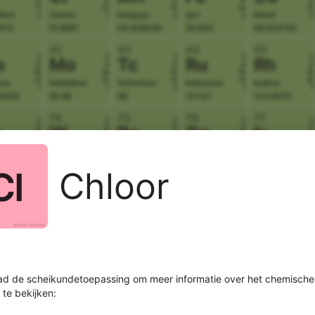
11
13
13
14
15
dium
2
Chroom
1
Mangaan
2
Ijzer
2
Kobalt
2
415
51.9961
54.938046
55.845
58.933193
42
43
44
45
2
2
2
2
2
b
Mo
Tc
Ru
Rh
8
8
8
8
8
18
18
18
18
18
12
13
13
15
16
ium
Molybdeen
Technetium
Ruthenium
Rodium
1
1
2
1
1
0638
95.96
98
101.07
102.9055
74
75
76
77
2
2
2
2
2
a
W
Re
Os
Ir
8
8
8
8
8
18
18
18
18
18
32
32
32
32
32
al
11
Wolfraam
12
Renium
13
Osmium
14
Iridium
15
2
2
2
2
2
94788
183.84
186.207
190.23
192.217
Chloor
106
107
108
109
2
2
2
2
2
8
8
8
8
8
b
Sg
Bh
Hs
Mt
18
18
18
18
18
32
32
32
32
32
32
32
32
32
32
ium
Seaborgium
Bohrium
Hassium
Meitnerium
11
12
13
14
15
271
272
270
278.16
2
2
2
2
2
d de scheikundetoepassing om meer informatie over het chemische
60
61
62
63
2
2
2
2
2
 te bekijken
:
Nd
Pm
Sm
Eu
8
8
8
8
8
18
18
18
18
18
21
22
23
24
25