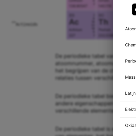
Lanthaan
9
Cerium
9
Pras
2
2
138.90547
140.116
140
89
90
91
2
2
8
8
Ac
Th
P
18
18
**
Actinoids
32
32
Atoo
18
18
Actinium
Thorium
Prota
9
10
227
232.03806
231.
2
2
Chem
De periodieke tabel van chemis
Perio
atoomnummer, atoomgewicht en
het begrijpen van de chemisch
Mass
relaties tussen verschillende e
Latij
De periodieke tabel biedt ook 
andere eigenschappen van elem
Elekt
verschillende elementen te ver
Oxida
De periodieke tabel is een nutt