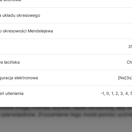
eodym
8
Neodym
8
Promet
8
Samar
8
Europ
8
2
2
2
2
2
.90765
144.242
145
150.36
151.964
92
93
94
95
a układu okresowego
2
2
2
2
2
8
8
8
8
8
a
U
Np
Pu
Am
18
18
18
18
18
32
32
32
32
32
20
21
22
24
25
ktyn
Uran
Neptun
Pluton
Ameryk
o okresowości Mendelejewa
9
9
9
8
8
03587
238.02892
237
244
243
2
2
2
2
2
3
chemicznych to niezwykle przydatne narzędzie, któ
hemii. Tabela okresowa składa się z wszystkich zn
a łacińska
Ch
dkowane według ich liczby atomowej. Tabela okreso
się, jakie właściwości mają poszczególne pierwiastk
guracja elektronowa
[Ne]3s
chemicznych jest niezwykle przydatna w szkole. Uc
eń utlenienia
-1, 0, 1, 2, 3, 4, 
ozumieć, jakie pierwiastki chemiczne są dostępne i ja
iowie mogą również używać tabeli okresowej, aby zr
 pierwiastków. Zrozumienie tego może pomóc ucznio