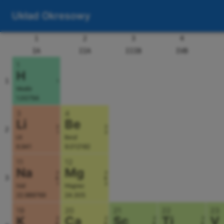
Układ Okresowy
1
2
3
4
IA
IIA
IIIB
IVB
1
H
1
1
Wodór
1.00794
3
4
Li
Be
2
2
2
1
2
Lit
Beryl
6.941
9.012182
11
12
Na
Mg
2
2
3
8
8
1
2
Sód
Magnez
22.989769
24.305
19
20
21
22
23
K
Ca
Sc
Ti
V
2
2
2
2
8
8
8
8