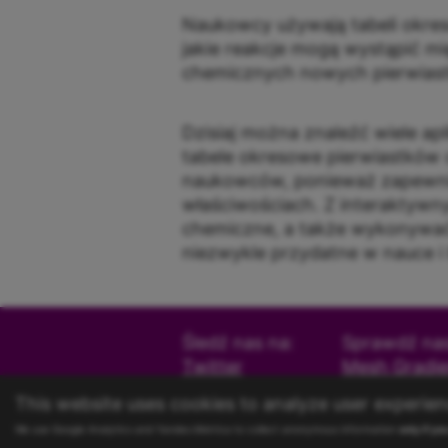
Naukowcy używają tabeli okreso
jakie reakcje mogą wystąpić m
chemicznych nowych pierwiast
Dzisiaj można znaleźć wiele apl
tabele okresowe pierwiastków 
naukowców, ponieważ zapewniaj
właściwościach. Z interaktywn
chemiczne, a także wykonywać 
niezwykle przydatne w nauce i 
Śledź nas na:
Sprawdź nasz
Twitter
Mesh Gradie
Facebook
Math Guru
This website uses cookies to analyze user experien
VK
BrickShoote
We use Google Analytics and Yandex.Metrica to collect anonymous information
only if yo