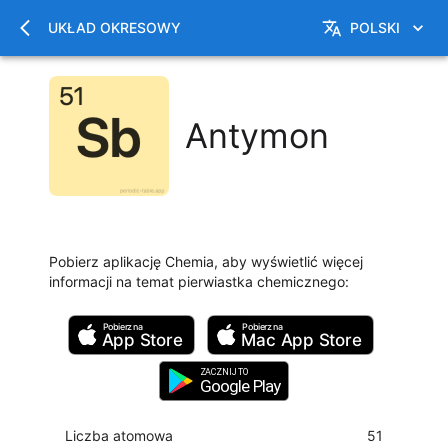
UKŁAD OKRESOWY
POLSKI
Antymon
Pobierz aplikację Chemia, aby wyświetlić więcej
informacji na temat pierwiastka chemicznego
:
Pobierz na
Pobierz na
App Store
Mac
App Store
ZACZNIJ TO
Google Play
Liczba atomowa
51