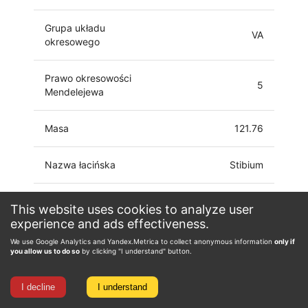
Grupa układu
VA
okresowego
Prawo okresowości
5
Mendelejewa
Masa
121.76
Nazwa łacińska
Stibium
Konfiguracja elektronowa
[Cd]5p3
This website uses cookies to analyze user
experience and ads effectiveness.
-3, -2, -1, 0, 1, 2,
We use Google Analytics and Yandex.Metrica to collect anonymous information
only if
Stopień utlenienia
3, 4, 5
you allow us to do so
by clicking "I understand" button.
I decline
I understand