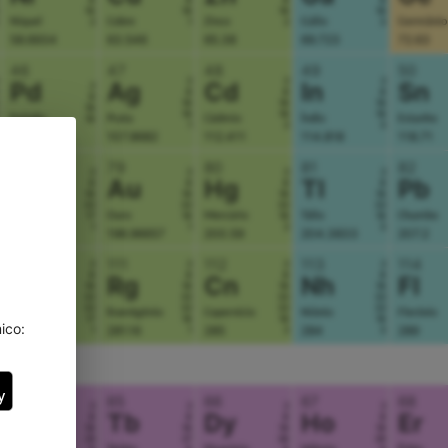
16
18
18
18
Níquel
2
Cobre
1
Zinco
2
Gálio
3
Germânio
58.6934
63.546
65.38
69.723
72.63
46
47
48
49
50
2
2
2
Pd
Ag
Cd
In
Sn
2
8
8
8
8
18
18
18
18
18
18
18
Paládio
18
Prata
Cádmio
Índio
Estanho
1
2
3
106.42
107.8682
112.411
114.818
118.71
78
79
80
81
82
2
2
2
2
Pt
Au
Hg
Tl
Pb
8
8
8
8
18
18
18
18
32
32
32
32
Platina
17
Ouro
18
Mercúrio
18
Tálio
18
Chumbo
1
1
2
3
195.084
196.96657
200.59
204.3833
207.2
110
111
112
113
114
2
2
2
2
8
8
8
8
Ds
Rg
Cn
Nh
Fl
18
18
18
18
32
32
32
32
32
32
32
32
Darmstácio
Roentgénio
Copernício
Niónio
Fleróvio
17
18
18
18
mico
:
281.17
281.16
285
284
289
1
1
2
3
y
64
65
66
67
68
2
2
2
2
Gd
Tb
Dy
Ho
Er
8
8
8
8
18
18
18
18
25
27
28
29