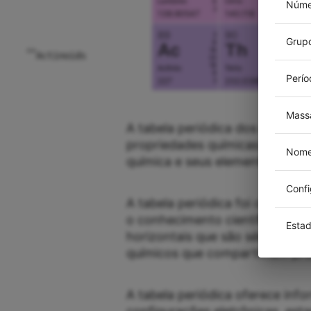
Lantânio
9
Cério
9
Pras
Núme
2
2
138.90547
140.116
140
89
90
91
2
2
Grup
8
8
Ac
Th
P
18
18
**
Actinoids
32
32
18
18
Actínio
Tório
Prota
9
10
Perío
227
232.03806
231.
2
2
Mass
A tabela periódica dos elemen
propriedades químicas e física
Nome 
química e seus elementos.
Confi
A tabela periódica foi criada p
o conhecimento científico atua
Esta
horizontais que são séries de 
químicos que compartilham pr
A tabela periódica oferece inf