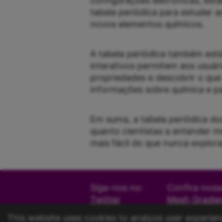
configurações eletrônicas, esta
tabela periódica para estudar 
novos elementos químicos.
A tabela periódica também está 
interativos permitem aos usuári
propriedades e descobrir o que 
informações sobre química e pa
Em suma, a tabela periódica do
quanto cientistas a entender me
mais fácil do que nunca explora
Siga-nos no:
Confira nosso
Twitter
Mesh Gradien
Facebook
Math Guru
This website uses cookies to analyze user experien