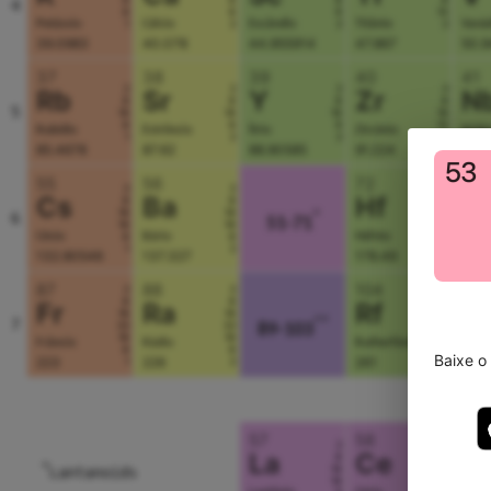
4
8
8
9
10
Potássio
1
Cálcio
2
Escândio
2
Titânio
2
Vaná
39.0983
40.078
44.955914
47.867
50.9
37
38
39
40
41
2
2
2
2
Rb
Sr
Y
Zr
N
8
8
8
8
5
18
18
18
18
8
8
9
10
Rubídio
Estrôncio
Ítrio
Zircónio
Nióbi
1
2
2
2
85.4678
87.62
88.90585
91.224
92.9
55
56
72
73
2
2
2
Cs
Ba
Hf
T
8
8
8
18
18
18
6
*
51-71
18
18
32
Césio
8
Bário
8
Háfnio
10
Tânta
1
2
2
132.90546
137.327
178.49
180.
87
88
104
105
2
2
2
8
8
8
Fr
Ra
Rf
D
18
18
18
7
**
32
32
32
89-103
18
18
32
Frâncio
Rádio
Rutherfórdio
Dúbn
8
8
10
Baixe o
223
226
261
268
1
2
2
57
58
59
2
2
La
Ce
Pr
8
8
*
18
18
Lantanoids
18
19