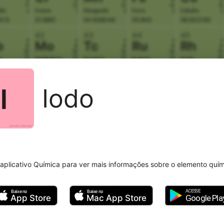
11
13
13
14
15
dio
2
Cromo
1
Manganês
2
Ferro
2
Cobalto
2
415
51.9961
54.938046
55.845
58.933193
42
43
44
45
2
2
2
2
2
b
Mo
Tc
Ru
Rh
8
8
8
8
8
18
18
18
18
18
12
13
13
15
16
o
Molibdénio
Tecnécio
Ruténio
Ródio
1
1
2
1
1
0638
95.96
98
101.07
102.9055
74
75
76
77
2
2
2
2
2
Iodo
a
W
Re
Os
Ir
8
8
8
8
8
18
18
18
18
18
32
32
32
32
32
lo
11
Tungsténio
12
Rénio
13
Ósmio
14
Irídio
15
2
2
2
2
2
94788
183.84
186.207
190.23
192.217
106
107
108
109
2
2
2
2
2
8
8
8
8
8
b
Sg
Bh
Hs
Mt
18
18
18
18
18
32
32
32
32
32
32
32
32
32
32
io
Seabórgio
Bóhrio
Hássio
Meitnério
11
12
13
14
15
 aplicativo Química para ver mais informações sobre o elemento quí
271
272
270
278.16
2
2
2
2
2
Baixe no
Baixe no
ACESSE
App Store
Mac
App Store
Google Pla
60
61
62
63
2
2
2
2
2
Nd
Pm
Sm
Eu
8
8
8
8
8
18
18
18
18
18
21
22
23
24
25