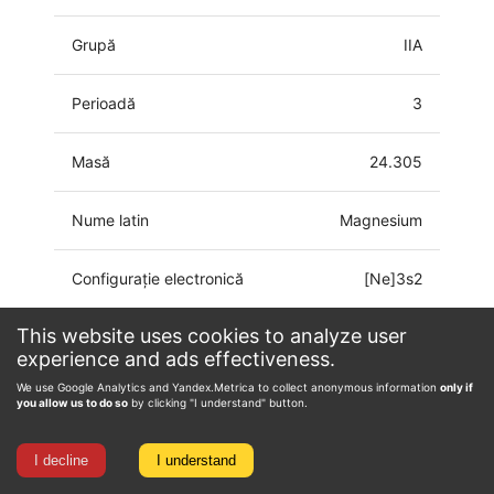
Grupă
IIA
Perioadă
3
Masă
24.305
Nume latin
Magnesium
Configurație electronică
[Ne]3s2
This website uses cookies to analyze user
Starea de oxidare
0, 1, 2
experience and ads effectiveness.
We use Google Analytics and Yandex.Metrica to collect anonymous information
only if
you allow us to do so
by clicking "I understand" button.
I decline
I understand