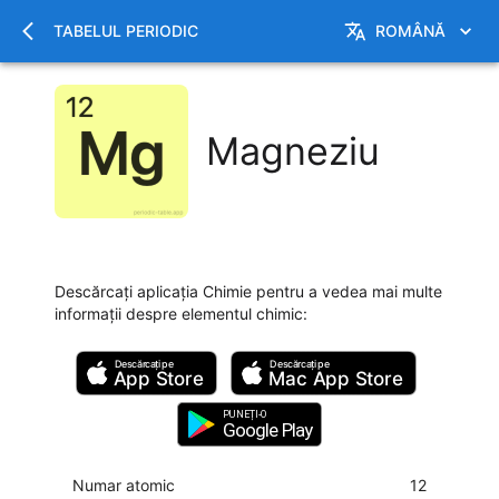
TABELUL PERIODIC
ROMÂNĂ
Magneziu
Descărcați aplicația Chimie pentru a vedea mai multe
informații despre elementul chimic
:
Descărcați pe
Descărcați pe
App Store
Mac
App Store
PUNEȚI-O
Google Play
Numar atomic
12