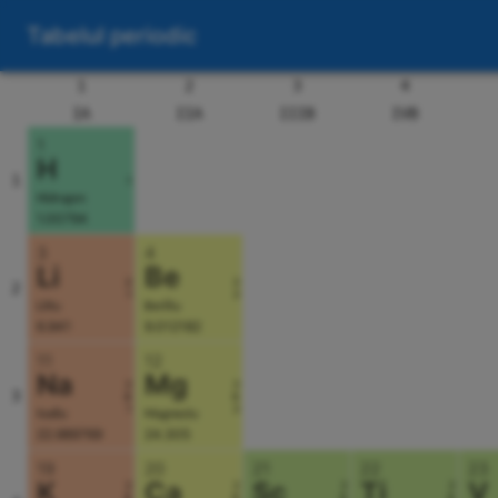
Tabelul periodic
1
2
3
4
IA
IIA
IIIB
IVB
1
H
1
1
Hidrogen
1.00794
3
4
Li
Be
2
2
2
1
2
Litiu
Beriliu
6.941
9.012182
11
12
Na
Mg
2
2
3
8
8
1
2
Sodiu
Magneziu
22.989769
24.305
19
20
21
22
23
K
Ca
Sc
Ti
V
2
2
2
2
8
8
8
8