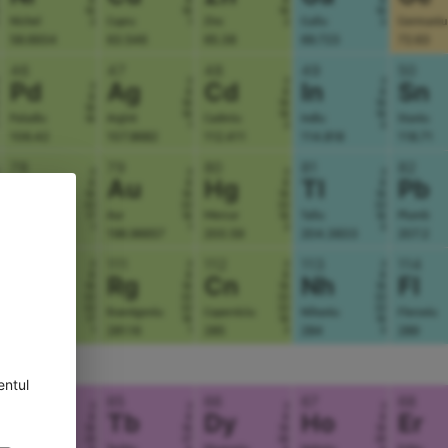
16
18
18
18
Nichel
2
Cupru
1
Zinc
2
Galiu
3
Germaniu
58.6934
63.546
65.38
69.723
72.63
46
47
48
49
50
2
2
2
Pd
Ag
Cd
In
Sn
2
8
8
8
8
18
18
18
18
18
18
18
Paladiu
18
Argint
Cadmiu
Indiu
Staniu
1
2
3
106.42
107.8682
112.411
114.818
118.71
78
79
80
81
82
2
2
2
2
Pt
Au
Hg
Tl
Pb
8
8
8
8
18
18
18
18
32
32
32
32
Platină
17
Aur
18
Mercur
18
Taliu
18
Plumb
1
1
2
3
195.084
196.96657
200.59
204.3833
207.2
110
111
112
113
114
2
2
2
2
8
8
8
8
Ds
Rg
Cn
Nh
Fl
18
18
18
18
32
32
32
32
32
32
32
32
Darmstadtiu
Roentgeniu
Coperniciu
Nihoniu
Fleroviu
17
18
18
18
281.17
281.16
285
284
289
1
1
2
3
entul
64
65
66
67
68
2
2
2
2
Gd
Tb
Dy
Ho
Er
8
8
8
8
18
18
18
18
25
27
28
29