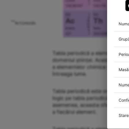
Lantan
9
Ceriu
9
Pras
2
2
138.90547
140.116
140
89
90
91
2
2
8
8
Ac
Th
P
18
18
**
Actinoids
Numa
32
32
18
18
Actiniu
Toriu
Prota
9
10
227
232.03806
231.
2
2
Grup
Tabla periodică a elementelor chi
Peri
domeniul științei. Acest instrum
a elementelor chimice a fost de
Masă
întreaga lume.
Nume 
Tabla periodică este organizată 
logic pe tabla periodică, ceea c
Confi
asemenea, aceasta oferă inform
a fiecărui element.
Stare