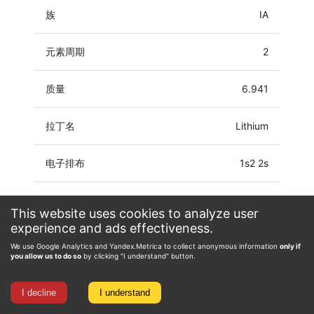
族
IA
元素周期
2
质量
6.941
拉丁名
Lithium
电子排布
1s2 2s
氧化态
0, 1
This website uses cookies to analyze user
experience and ads effectiveness.
We use Google Analytics and Yandex.Metrica to collect anonymous information
only if
you allow us to do so
by clicking "I understand" button.
I decline
I understand