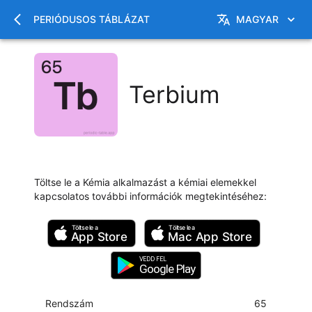
PERIÓDUSOS TÁBLÁZAT
MAGYAR
Terbium
Töltse le a Kémia alkalmazást a kémiai elemekkel
kapcsolatos további információk megtekintéséhez
:
Töltse le a
Töltse le a
App Store
Mac
App Store
VEDD FEL
Google Play
Rendszám
65