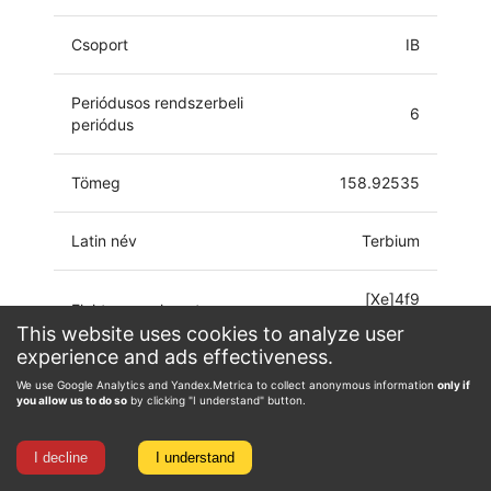
Csoport
IB
Periódusos rendszerbeli
6
periódus
Tömeg
158.92535
Latin név
Terbium
[Xe]4f9
Elektronszerkezet
6s2
This website uses cookies to analyze user
experience and ads effectiveness.
Oxidációs állapot
0, 1, 2, 3, 4
We use Google Analytics and Yandex.Metrica to collect anonymous information
only if
you allow us to do so
by clicking "I understand" button.
I decline
I understand