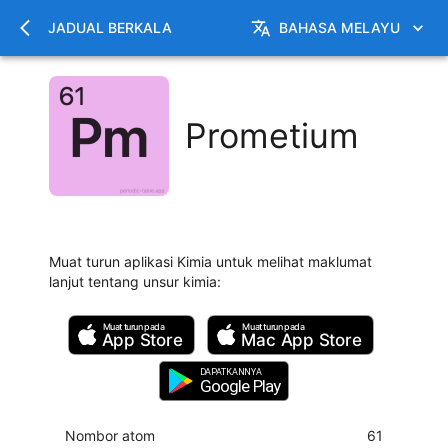
JADUAL BERKALA
BAHASA MELAYU
Prometium
Muat turun aplikasi Kimia untuk melihat maklumat
lanjut tentang unsur kimia
:
Muat turun pada
Muat turun pada
App Store
Mac
App Store
DAPATKANNYA
Google Play
Nombor atom
61