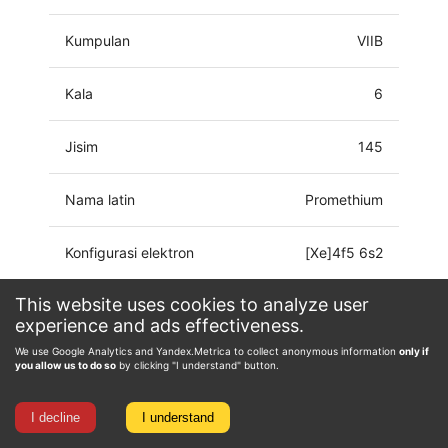
Kumpulan
VIIB
Kala
6
Jisim
145
Nama latin
Promethium
Konfigurasi elektron
[Xe]4f5 6s2
This website uses cookies to analyze user
Keadaan pengoksidaan
0, 2, 3
experience and ads effectiveness.
We use Google Analytics and Yandex.Metrica to collect anonymous information
only if
you allow us to do so
by clicking "I understand" button.
I decline
I understand