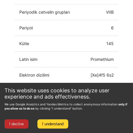
Periyodik cetvelin grupları
VIIB
Periyot
6
Kütle
145
Latin isim
Promethium
Elektron dizilimi
[Xe]4f5 6s2
This website uses cookies to analyze user
Paslanma durumu
0, 2, 3
experience and ads effectiveness.
We use Google Analytics and Yandex.Metrica to collect anonymous information
only if
you allow us to do so
by clicking "I understand" button.
I decline
I understand