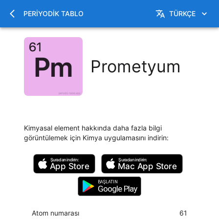
PERIYODIK TABLO
TÜRKÇE
Prometyum
Kimyasal element hakkında daha fazla bilgi
görüntülemek için Kimya uygulamasını indirin
:
Şuradan indirin:
Şuradan indirin:
App Store
Mac
App Store
BAŞLATIN
Google Play
Atom numarası
61