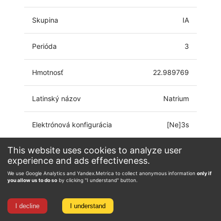
Skupina
IA
Perióda
3
Hmotnosť
22.989769
Latinský názov
Natrium
Elektrónová konfigurácia
[Ne]3s
This website uses cookies to analyze user
Oxidačné číslo
0, 1
experience and ads effectiveness.
We use Google Analytics and Yandex.Metrica to collect anonymous information
only if
you allow us to do so
by clicking "I understand" button.
I decline
I understand