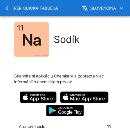
PERIODICKÁ TABUĽKA
SLOVENČINA
Sodík
Stiahnite si aplikáciu Chemistry a zobrazte viac
informácií o chemickom prvku
:
Stiahnite si na
Stiahnite si na
App Store
Mac
App Store
ZÍSKAJTE TO
Google Play
Atómové číslo
11