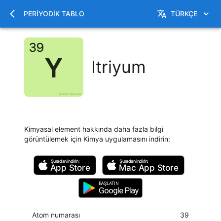
PERIYODIK TABLO
TÜRKÇE
Itriyum
Kimyasal element hakkında daha fazla bilgi
görüntülemek için Kimya uygulamasını indirin
:
Şuradan indirin:
Şuradan indirin:
App Store
Mac
App Store
BAŞLATIN
Google Play
Atom numarası
39