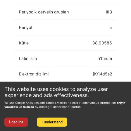
Periyodik cetvelin grupları
IIIB
Periyot
5
Kütle
88.90585
Latin isim
Yttrium
Elektron dizilimi
[Kr]4d5s2
This website uses cookies to analyze user
Paslanma durumu
0, 1, 2, 3
experience and ads effectiveness.
We use Google Analytics and Yandex.Metrica to collect anonymous information
only if
you allow us to do so
by clicking "I understand" button.
I decline
I understand