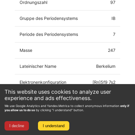
Ordnungszahl
97
Gruppe des Periodensystems
IB
Periode des Periodensystems
7
Masse
247
Lateinischer Name
Berkelium
Elektronenkonfiguration
[Rn]5f9 7s2
This website uses cookies to analyze user
experience and ads effectiveness.
Oxidationsstufe
0, 2, 3, 4
We use Google Analytics and Yandex.Metrica to collect anonymous information
only if
you allow us to do so
by clicking "I understand" button.
I decline
I understand