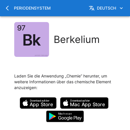
PERIODENSYSTEM
DEUTSCH
Berkelium
Laden Sie die Anwendung „Chemie“ herunter, um
weitere Informationen über das chemische Element
anzuzeigen
:
Download auf der
Download auf der
App Store
Mac
App Store
Mach es an
Google Play