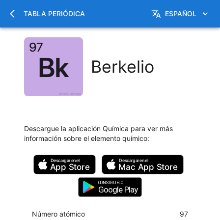
TABLA PERIÓDICA
ESPAÑOL
Berkelio
Descargue la aplicación Química para ver más
información sobre el elemento químico
:
Descargar en el
Descargar en el
App Store
Mac
App Store
CONSIGUELO
Google Play
Número atómico
97