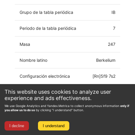
Grupo de la tabla periódica
IB
Periodo de la tabla periódica
7
Masa
247
Nombre latino
Berkelium
Configuración electrónica
[Rn]5f9 7s2
This website uses cookies to analyze user
Estado de oxidación
0, 2, 3, 4
experience and ads effectiveness.
We use Google Analytics and Yandex.Metrica to collect anonymous information
only if
you allow us to do so
by clicking "I understand" button.
I decline
I understand