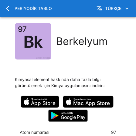
PERIYODIK TABLO
TÜRKÇE
Berkelyum
Kimyasal element hakkında daha fazla bilgi
görüntülemek için Kimya uygulamasını indirin
:
Şuradan indirin:
Şuradan indirin:
App Store
Mac
App Store
BAŞLATIN
Google Play
Atom numarası
97