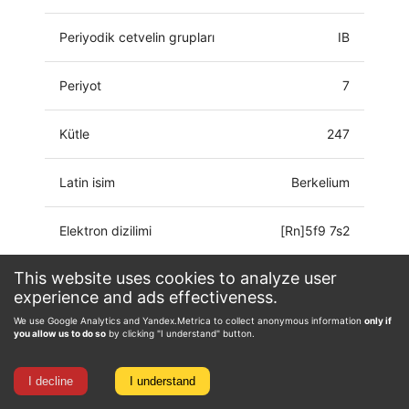
Periyodik cetvelin grupları
IB
Periyot
7
Kütle
247
Latin isim
Berkelium
Elektron dizilimi
[Rn]5f9 7s2
This website uses cookies to analyze user
Paslanma durumu
0, 2, 3, 4
experience and ads effectiveness.
We use Google Analytics and Yandex.Metrica to collect anonymous information
only if
you allow us to do so
by clicking "I understand" button.
I decline
I understand