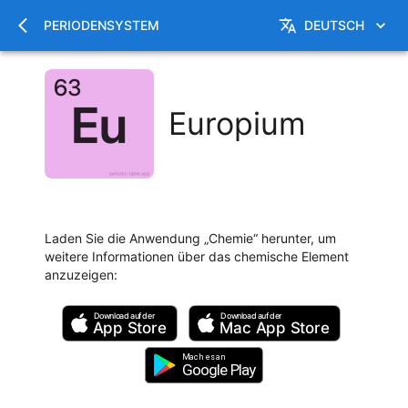
PERIODENSYSTEM
DEUTSCH
Europium
Laden Sie die Anwendung „Chemie“ herunter, um
weitere Informationen über das chemische Element
anzuzeigen
:
Download auf der
Download auf der
App Store
Mac
App Store
Mach es an
Google Play