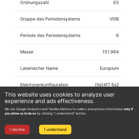
Ordnungszahl
63
Gruppe des Periodensystems
VIIIB
Periode des Periodensystems
6
Masse
151.964
Lateinischer Name
Europium
Elektronenkonfiguration
[Xe]4f7 6s2
This website uses cookies to analyze user
experience and ads effectiveness.
Oxidationsstufe
0, 1, 2, 3
We use Google Analytics and Yandex.Metrica to collect anonymous information
only if
you allow us to do so
by clicking "I understand" button.
I decline
I understand