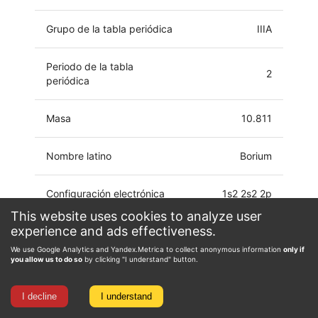
Grupo de la tabla periódica
IIIA
Periodo de la tabla
2
periódica
Masa
10.811
Nombre latino
Borium
Configuración electrónica
1s2 2s2 2p
This website uses cookies to analyze user
experience and ads effectiveness.
Estado de oxidación
-5, -1, 0, 1, 2, 3
We use Google Analytics and Yandex.Metrica to collect anonymous information
only if
you allow us to do so
by clicking "I understand" button.
I decline
I understand