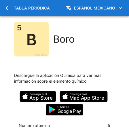
TABLA PERIÓDICA
ESPAÑOL MEXICANO
Boro
Descargue la aplicación Química para ver más
información sobre el elemento químico
:
Descargar en el
Descargar en el
App Store
Mac
App Store
CONSIGUELO
Google Play
Número atómico
5