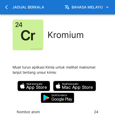
JADUAL BERKALA
BAHASA MELAYU
Kromium
Muat turun aplikasi Kimia untuk melihat maklumat
lanjut tentang unsur kimia
:
Muat turun pada
Muat turun pada
App Store
Mac
App Store
DAPATKANNYA
Google Play
Nombor atom
24