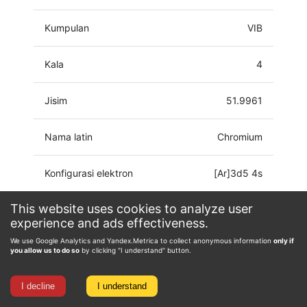
Kumpulan
VIB
Kala
4
Jisim
51.9961
Nama latin
Chromium
Konfigurasi elektron
[Ar]3d5 4s
This website uses cookies to analyze user
Keadaan
-4, -2, -1, 0, 1, 2, 3, 4,
experience and ads effectiveness.
pengoksidaan
5, 6
We use Google Analytics and Yandex.Metrica to collect anonymous information
only if
you allow us to do so
by clicking "I understand" button.
I decline
I understand