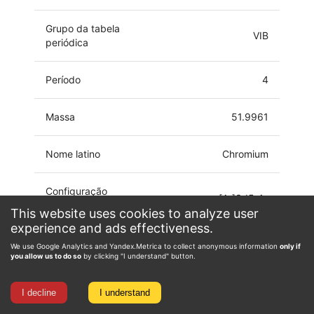
Grupo da tabela
VIB
periódica
Período
4
Massa
51.9961
Nome latino
Chromium
Configuração
[Ar]3d5 4s
electrônica
This website uses cookies to analyze user
experience and ads effectiveness.
-4, -2, -1, 0, 1, 2, 3, 4,
We use Google Analytics and Yandex.Metrica to collect anonymous information
only if
Estado de oxidação
5, 6
you allow us to do so
by clicking "I understand" button.
I decline
I understand