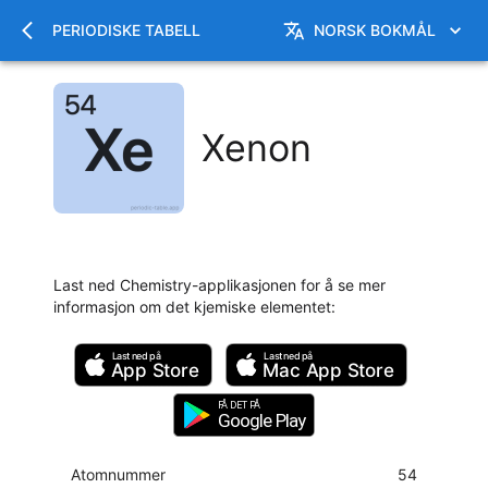
PERIODISKE TABELL
NORSK BOKMÅL
Xenon
Last ned Chemistry-applikasjonen for å se mer
informasjon om det kjemiske elementet
:
Last ned på
Last ned på
App Store
Mac
App Store
FÅ DET PÅ
Google Play
Atomnummer
54