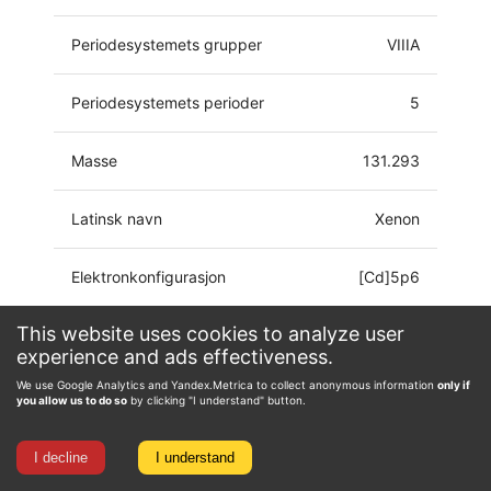
Periodesystemets grupper
VIIIA
Periodesystemets perioder
5
Masse
131.293
Latinsk navn
Xenon
Elektronkonfigurasjon
[Cd]5p6
This website uses cookies to analyze user
Oksidasjonstilstand
0, 1, 2, 4, 6, 8
experience and ads effectiveness.
We use Google Analytics and Yandex.Metrica to collect anonymous information
only if
you allow us to do so
by clicking "I understand" button.
I decline
I understand